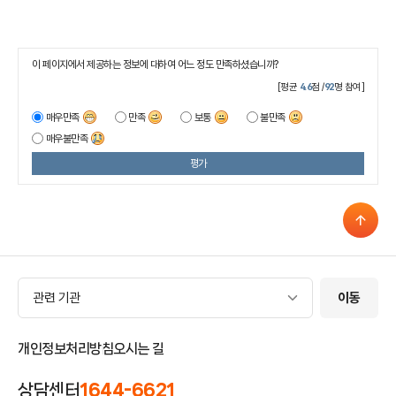
이 페이지에서 제공하는 정보에 대하여 어느 정도 만족하셨습니까?
[평균
4.6
점 /
92
명 참여]
매우만족
만족
보통
불만족
매우불만족
평가
관련 기관
관련 기관
이동
개인정보처리방침
오시는 길
상담센터
1644-6621