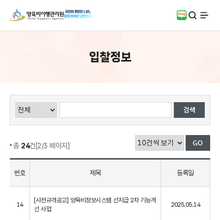
검색
블로그
전체
입찰정보
총
24
건[2/3 페이지]
번호
제목
등록일
[사전규격공고] 양육비정보시스템 선지급 2차 기능개
14
2025.05.14
선 사업