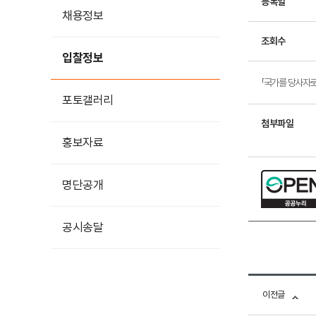
등록일
채용정보
조회수
입찰정보
「국가를 당사자로
포토갤러리
첨부파일
홍보자료
홍보영상
명단공개
카드뉴스
공시송달
이전글