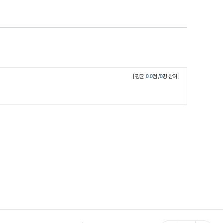
[평균
0.0
점 /
0
명 참여]