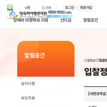
EN
로그인
회원가입
보통 화면 확대 설정 열기
양육비 이행확보 지원
선지급
알림공간
알림공간
알림공간
입찰
입찰
공지사항
[사전규격공고
보도자료