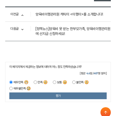
이전글
양육비이행관리원 캐릭터 <이행이>를 소개합니다!
다음글
[정책뉴스]양육비 못 받는 한부모가족, 양육비이행관리원
에 선지급 신청하세요!
이 페이지에서 제공하는 정보에 대하여 어느 정도 만족하셨습니까?
[평균
4.6
점 /
407
명 참여]
매우만족
만족
보통
불만족
매우불만족
평가