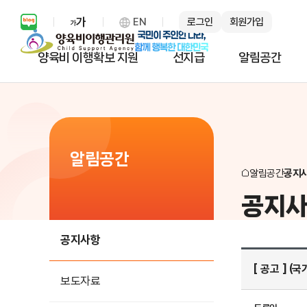
EN
로그인
회원가입
보통 화면 확대 설정 열기
양육비 이행확보 지원
선지급
알림공간
알림공간
알림공간
공지
공지
공지사항
[ 공고 ] 
보도자료