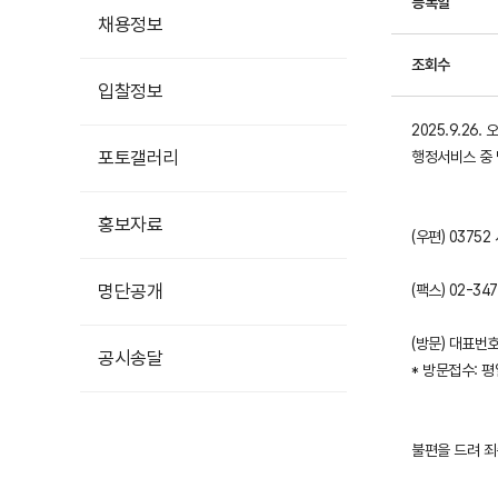
등록일
채용정보
조회수
입찰정보
2025.9.2
포토갤러리
행정서비스 중 
홍보자료
(우편) 037
홍보영상
명단공개
(팩스) 02-34
카드뉴스
(방문) 대표번호
공시송달
* 방문접수: 평
불편을 드려 죄