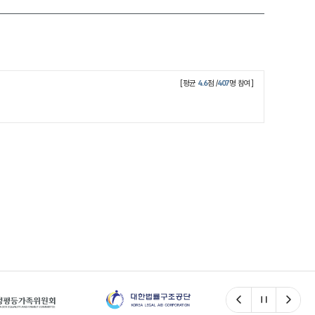
[평균
4.6
점 /
407
명 참여]
이전
일시정지
다음