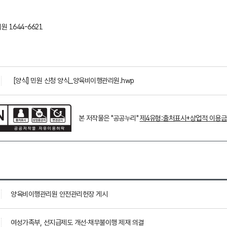
 1644-6621
[양식] 민원 신청 양식_양육비이행관리원.hwp
본 저작물은 "공공누리"
제4유형:출처표시+상업적 이용
양육비이행관리원 안전관리헌장 게시
여성가족부, 선지급제도 개선·채무불이행 제재 의결