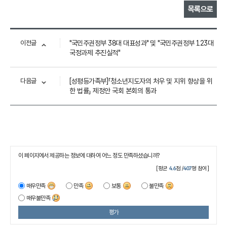
목록으로
이전글
"국민주권정부 38대 대표성과" 및 "국민주권정부 123대
국정과제 추진실적"
다음글
[성평등가족부]「청소년지도자의 처우 및 지위 향상을 위
한 법률」 제정안 국회 본회의 통과
이 페이지에서 제공하는 정보에 대하여 어느 정도 만족하셨습니까?
[평균
4.6
점 /
407
명 참여]
매우만족
만족
보통
불만족
매우불만족
평가