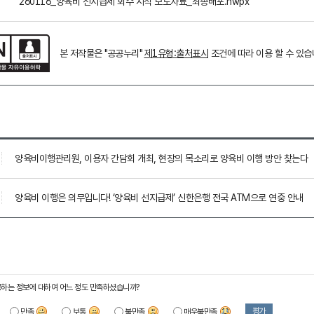
260116_양육비 선지급제 회수 시작 보도자료_최종배포.hwpx
본 저작물은 "공공누리"
제1유형:출처표시
조건에 따라 이용 할 수 있습
양육비이행관리원, 이용자 간담회 개최, 현장의 목소리로 양육비 이행 방안 찾는다
양육비 이행은 의무입니다! ‘양육비 선지급제’ 신한은행 전국 ATM으로 연중 안내
하는 정보에 대하여 어느 정도 만족하셨습니까?
평가
만족
보통
불만족
매우불만족