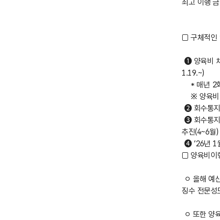
최고 이행 금
□ 구체적인
➊ 양육비 채
1.19.~)
* 매년 2회
※ 양육비 
➋ 회수통지에
➌ 회수통지
추진(4~6월)
➍ ’26년 
□ 양육비이
ㅇ 올해 예
징수 전문성
ㅇ 또한 양육