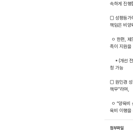
속하게 진행할
□ 성평등가
책임은 비양
ㅇ 한편, 제
족이 지원을 
* (개선 전
청 가능
□ 원민경 
책무”라며,
ㅇ “양육비
육비 이행을
첨부파일