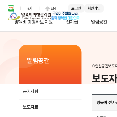
EN
로그인
회원가입
보통 화면 확대 설정 열기
양육비 이행확보 지원
선지급
알림공간
알림공간
알림공간
보도
보도
공지사항
양육비 선지
보도자료