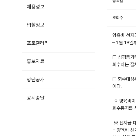
등록일
채용정보
조회수
입찰정보
양육비 선지
– 1월 19
포토갤러리
□ 성평등가
홍보자료
회수하는 절
홍보영상
□ 회수대상은
명단공개
카드뉴스
이다.
공시송달
ㅇ 양육비이행
회수통지를 
※ 선지급 
- 양육비 선