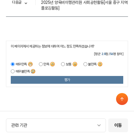
다음글
2025년 양육비이행관리원 사회공헌활동[서울 중구 지역
플로깅활동]
이 페이지에서 제공하는 정보에 대하여 어느 정도 만족하셨습니까?
[평균
2.8
점 /
56
명 참여]
매우만족
만족
보통
불만족
매우불만족
평가
관련 기관
관련 기관
이동