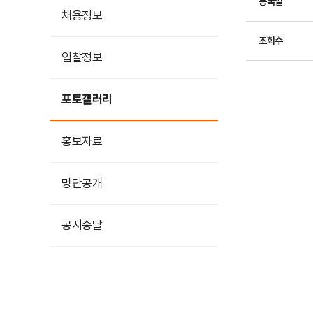
등록일
채용정보
조회수
입찰정보
포토갤러리
홍보자료
홍보영상
명단공개
카드뉴스
공시송달