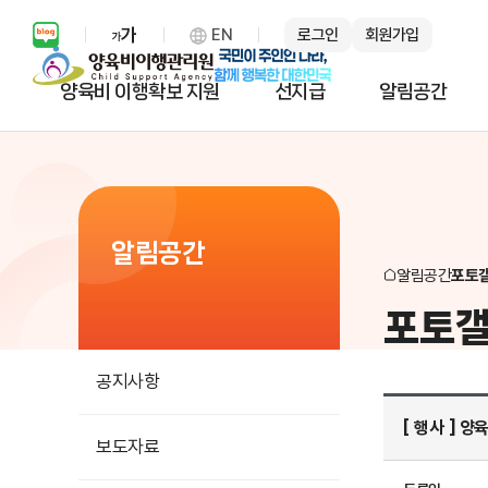
EN
로그인
회원가입
보통 화면 확대 설정 열기
양육비 이행확보 지원
선지급
알림공간
알림공간
알림공간
포토
포토
공지사항
[ 행사 ] 
보도자료