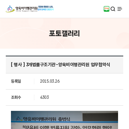
검색
블로그
전체
포토갤러리
[ 행사 ] 3개법률구조기관-양육비이행관리원 업무협약식
등록일
2015.03.26
조회수
4303