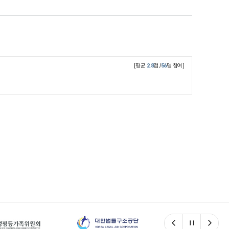
[평균
2.8
점 /
56
명 참여]
이전
일시정지
다음