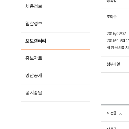
등록일
채용정보
조회수
입찰정보
2015/09/07
포토갤러리
2015년 9월
게 양육비를 
홍보자료
첨부파일
홍보영상
명단공개
카드뉴스
공시송달
이전글