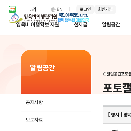
EN
로그인
회원가입
보통 화면 확대 설정 열기
양육비 이행확보 지원
선지급
알림공간
알림공간
알림공간
포토
포토
공지사항
[ 행사 ] 
보도자료