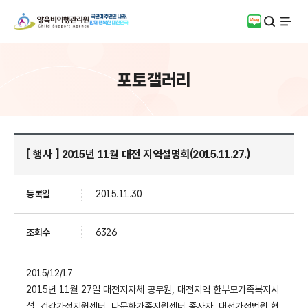
검색
블로그
전체
포토갤러리
[ 행사 ] 2015년 11월 대전 지역설명회(2015.11.27.)
등록일
2015.11.30
조회수
6326
2015/12/17
2015
년
11
월
27
일 대전지자체 공무원
,
대전지역 한부모가족복지시
설
,
건강가정지원센터
,
다문화가족지원센터 종사자
,
대전가정법원 협