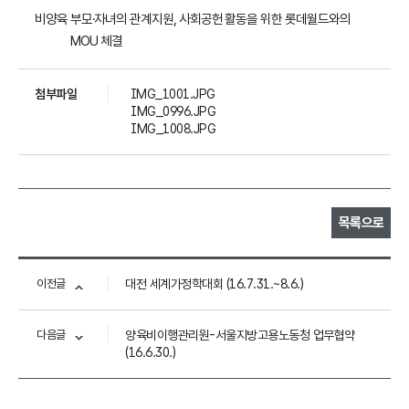
비양육 부모
․
자녀의 관계지원, 사회공헌 활동을 위한 롯데월드와의
MOU
체결
첨부파일
IMG_1001.JPG
IMG_0996.JPG
IMG_1008.JPG
목록으로
이전글
대전 세계가정학대회 (16.7.31.~8.6.)
다음글
양육비이행관리원-서울지방고용노동청 업무협약
(16.6.30.)