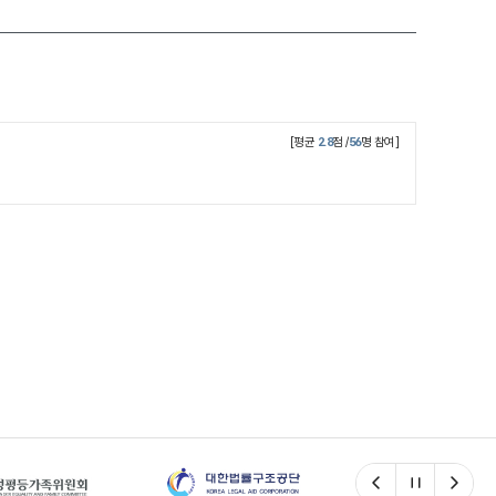
[평균
2.8
점 /
56
명 참여]
이전
일시정지
다음