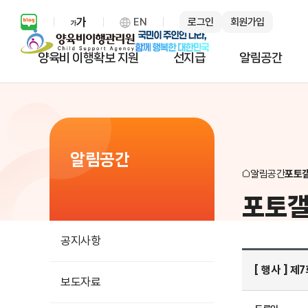
EN
로그인
회원가입
보통 화면 확대 설정 열기
양육비 이행확보 지원
선지급
알림공간
알림공간
알림공간
포토
포토
공지사항
[ 행사 ] 
보도자료