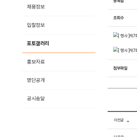
등록일
채용정보
조회수
입찰정보
포토갤러리
홍보자료
첨부파일
홍보영상
명단공개
카드뉴스
공시송달
이전글