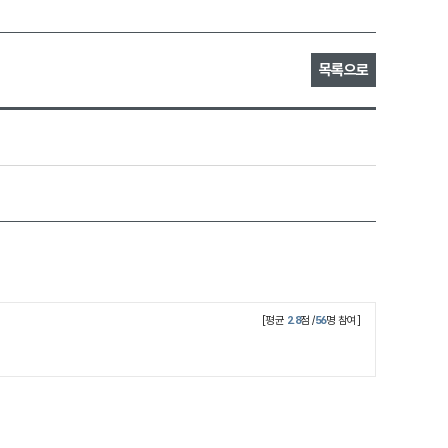
목록으로
[평균
2.8
점 /
56
명 참여]