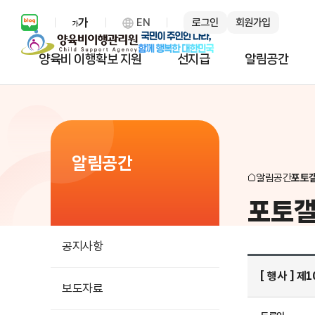
EN
로그인
회원가입
보통 화면 확대 설정 열기
양육비 이행확보 지원
선지급
알림공간
알림공간
알림공간
포토
포토
공지사항
[ 행사 ] 
보도자료