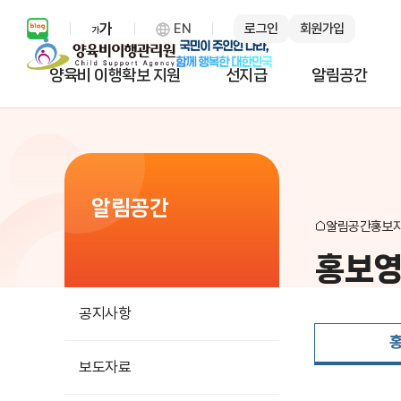
EN
로그인
회원가입
보통 화면 확대 설정 열기
양육비 이행확보 지원
선지급
알림공간
알림공간
알림공간
홍보
홍보
공지사항
보도자료