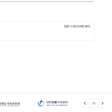
[평균
4.2
점 /
104
명 참여]
이전
일시정지
다음