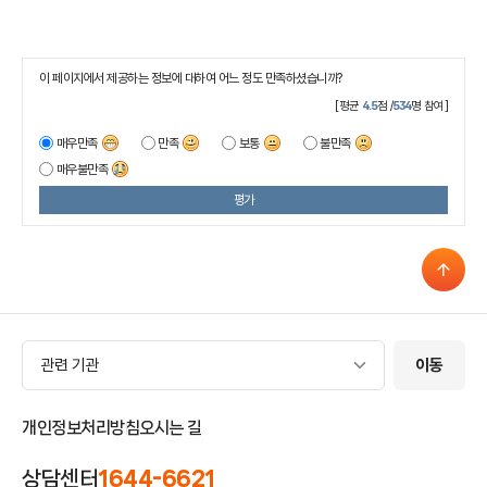
이 페이지에서 제공하는 정보에 대하여 어느 정도 만족하셨습니까?
[평균
4.5
점 /
534
명 참여]
매우만족
만족
보통
불만족
매우불만족
평가
관련 기관
관련 기관
이동
개인정보처리방침
오시는 길
상담센터
1644-6621