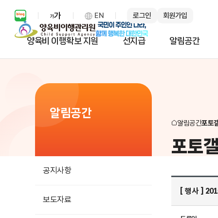
EN
로그인
회원가입
보통 화면 확대 설정 열기
양육비 이행확보 지원
선지급
알림공간
알림공간
알림공간
포토
포토
공지사항
[ 행사 ] 20
보도자료