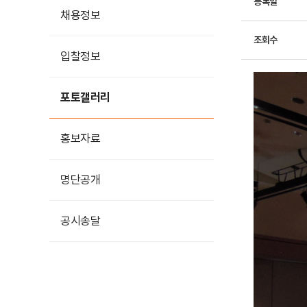
등록일
채용정보
조회수
입찰정보
포토갤러리
홍보자료
홍보영상
명단공개
카드뉴스
공시송달