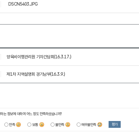
DSCN5403.JPG
양육비이행관리원 기자간담회(16.3.17.)
제1차 지역설명회 경기남부(16.3.9.)
하는 정보에 대하여 어느 정도 만족하셨습니까?
평가
만족
보통
불만족
매우불만족