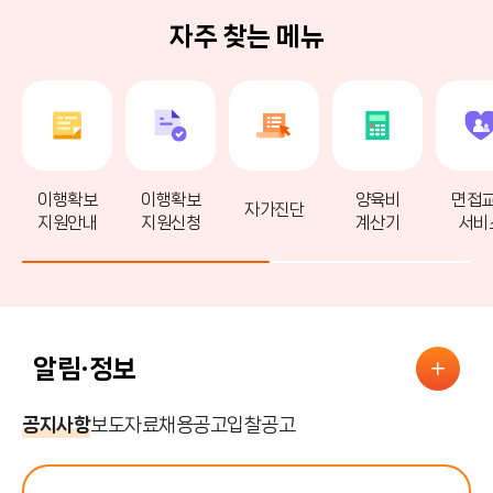
자주 찾는 메뉴
이행확보
이행확보
양육비
면접
자가진단
지원안내
지원신청
계산기
서비
알림·정보
공지사항
보도자료
채용공고
입찰공고