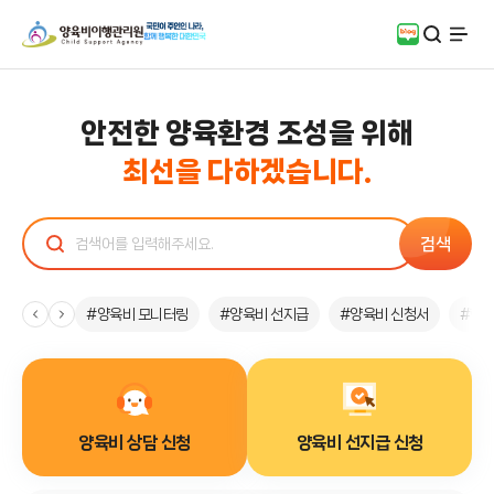
검색
블로그
전체
안전한 양육환경 조성을 위해
최선을 다하겠습니다.
검색
검색어
#양육비 모니터링
#양육비 선지급
#양육비 신청서
#행
양육비
상담 신청
양육비
선지급 신청