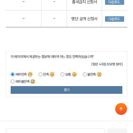
-
-
출국금지 신청서
-
-
명단 공개 신청서
이 페이지에서 제공하는 정보에 대하여 어느 정도 만족하셨습니까?
[평균
4.5
점 /
152
명 참여]
매우만족
만족
보통
불만족
매우불만족
평가
관련 기관