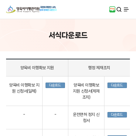
검색
블로그
전체
서식다운로드
양육비 이행확보 지원
행정 제재조치
양육비 이행확보 지
양육비 이행확보
원 신청서(일체)
지원 신청서(제재
조치)
-
-
운전면허 정지 신
청서