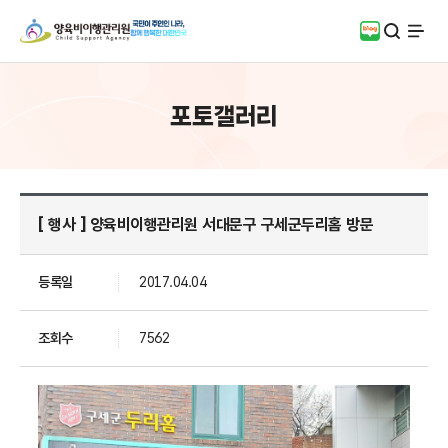
검색
블로그
전체
포토갤러리
[ 행사 ] 양육비이행관리원 서대문구 구세군두리홈 방문
등록일
2017.04.04
조회수
7562