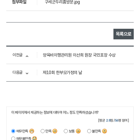
첨부파일
구세군두리홈방문.jpg
목록으로
이전글
양육비이행관리원 이선희 원장 국민포장 수상
다음글
제10회 한부모가정의 날
이 페이지에서 제공하는 정보에 대하여 어느 정도 만족하셨습니까?
[평균
2.8
점 /
56
명 참여]
매우만족
만족
보통
불만족
매우불만족