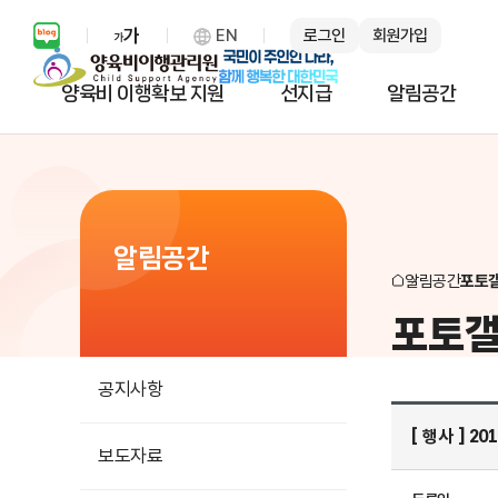
EN
로그인
회원가입
보통 화면 확대 설정 열기
양육비 이행확보 지원
선지급
알림공간
알림공간
알림공간
포토
포토
공지사항
[ 행사 ] 
보도자료