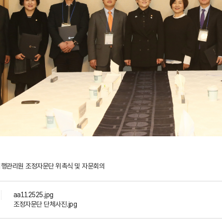
이행관리원 조정자문단 위촉식 및 자문회의
aa112525.jpg
조정자문단 단체사진.jpg