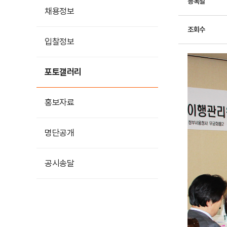
등록일
채용정보
조회수
입찰정보
포토갤러리
홍보자료
홍보영상
명단공개
카드뉴스
공시송달