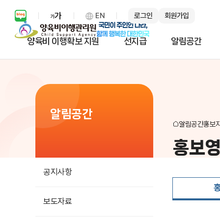
EN
로그인
회원가입
보통 화면 확대 설정 열기
양육비 이행확보 지원
선지급
알림공간
알림공간
알림공간
홍보
홍보
공지사항
보도자료