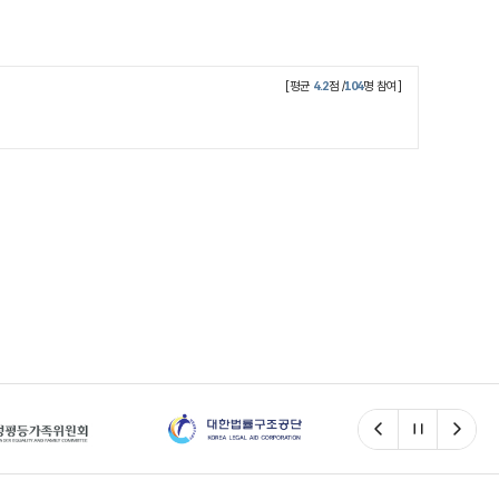
[평균
4.2
점 /
104
명 참여]
이전
일시정지
다음