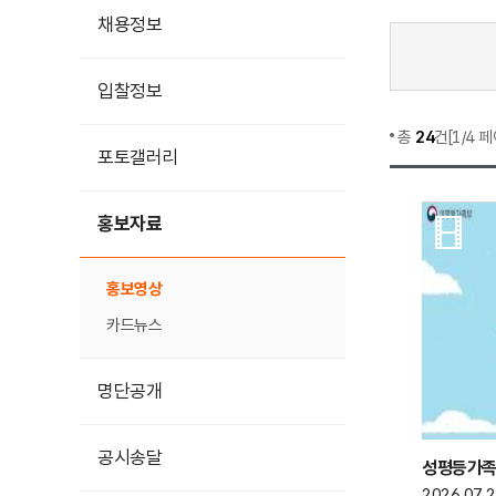
채용정보
입찰정보
총
24
건[1/4 
포토갤러리
홍보자료
홍보영상
카드뉴스
명단공개
공시송달
2026.07.