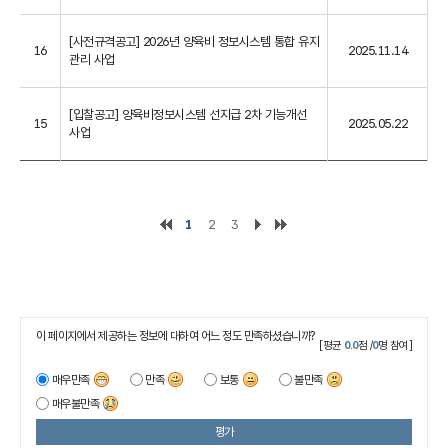
[사전규격공고] 2026년 양육비 정보시스템 통합 유지
16
2025.11.14
관리 사업
[입찰공고] 양육비정보시스템 선지급 2차 기능개선
15
2025.05.22
사업
1
2
3
이 페이지에서 제공하는 정보에 대하여 어느 정도 만족하셨습니까?
[평균
0.0
점 /
0
명 참여]
매우만족
만족
보통
불만족
매우불만족
평가