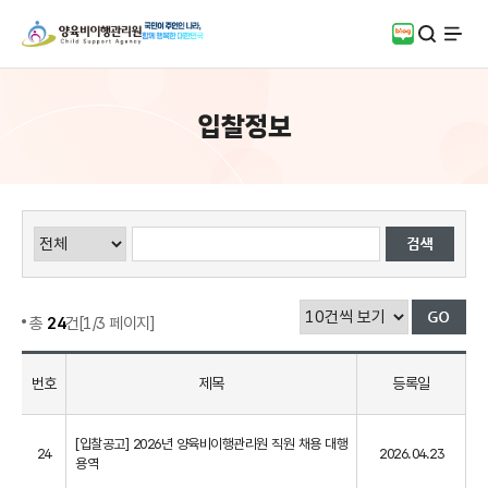
검색
블로그
전체
입찰정보
총
24
건[1/3 페이지]
번호
제목
등록일
[입찰공고] 2026년 양육비이행관리원 직원 채용 대행
24
2026.04.23
용역