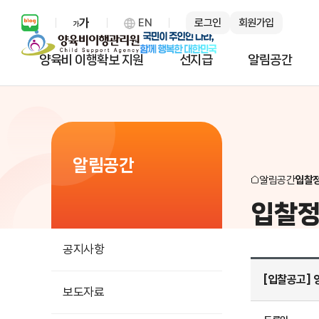
EN
로그인
회원가입
보통 화면 확대 설정 열기
양육비 이행확보 지원
선지급
알림공간
알림공간
알림공간
입찰
입찰
공지사항
[입찰공고]
보도자료