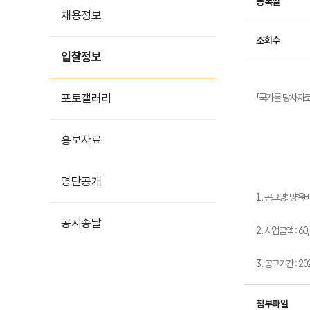
등록일
채용정보
조회수
입찰정보
포토갤러리
「국가를 당사자로
홍보자료
홍보영상
명단공개
카드뉴스
1. 공고명: 양
공시송달
2. 사업금액 : 6
3. 공고기간 : 2025
첨부파일