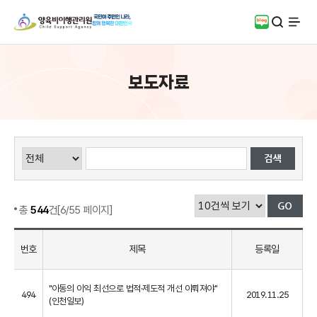
검색
블로그
전체
보도자료
총
544
건[6/55 페이지]
번호
제목
등록일
"아동의 이익 최선으로 법적·제도적 개선 이뤄져야"
494
2019.11.25
(인천일보)