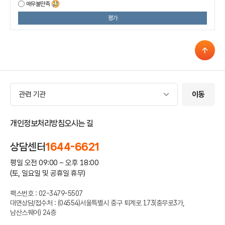
매우불만족
평가
관련 기관
관련 기관
이동
개인정보처리방침
오시는 길
상담센터
1644-6621
평일 오전 09:00 ~ 오후 18:00
(토, 일요일 및 공휴일 휴무)
팩스번호 : 02-3479-5507
대면상담/접수처 : (04554)서울특별시 중구 퇴계로 173(충무로3가,
남산스퀘어) 24층