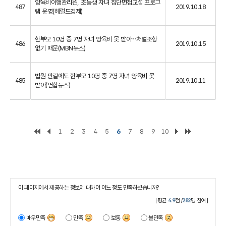
양육비이행관리원, 초등생 자녀 집단면접교섭 프로그
487
2019.10.18
램 운영(헤럴드경제)
한부모 10명 중 7명 자녀 양육비 못 받아…처벌조항
486
2019.10.15
없기 때문(MBN뉴스)
법원 판결에도 한부모 10명 중 7명 자녀 양육비 못
485
2019.10.11
받아(연합뉴스)
1
2
3
4
5
6
7
8
9
10
이 페이지에서 제공하는 정보에 대하여 어느 정도 만족하셨습니까?
[평균
4.9
점 /
282
명 참여]
매우만족
만족
보통
불만족