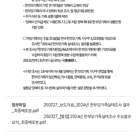
등 정부 지원 대상 확대 영향
- 한부모가족의 가장 큰 어려움은 ‘양육비‧교육비 부담’
- 한부모가족의 자녀 양육비 최초 조사, 월 평균 58.25만원
* 주거‧식비 등 가족 공통지출액 제외
- ‘양육비 선지급제도’ 시행(‘25.7.1.) 및 지원 정책 확대로 한부모가족의 생활안정
지원 강화
□ 여성가족부는 3월 31일(월) 전국 한부모가족 가구주 3,315명을 대상으로
조사한 ｢2024년 한부모가족 실태조사｣ 결과를 발표했다.
ㅇ본 조사는「한부모가족지원법」제6조에 따라 한부모가족에 대한 기초자료를
수집하여 중장기 지원정책 방향 수립에 활용하기 위해
2012년부터 3년마다 실시하는 국가 승인
통계이다.
ㅇ이번 조사는 18세 이하 자녀를 양육하는 한부모가족 가구주 면접을 통해
한부모가족의 일반특성, 자녀 돌봄, 경제활동, 소득, 주거유형 등을
조사하였고,
월평균 양육비 등 자녀양육 실태 파악을 위한 설문 문항을 추가하였다.
첨부파일
250327_보도자료_2024년 한부모가족실태조사 결과
_최종배포본.pdf
250327_[별첨] 2024년 한부모가족실태조사 주요결과
요약_최종배포본.pdf