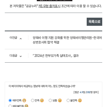
본 저작물은 "공공누리"
제1유형:출처표시
조건에 따라 이용 할 수 있습니다.
목록으로
이전글
양육비 이행 지원 강화를 위한 양육비이행관리원-한국여
성변호사회 협약 체결
다음글
⌜2024년 한부모가족 실태조사⌟ 결과
이 페이지에서 제공하는 정보에 대하여 어느 정도 만족하셨습니까?
[평균
4.9
점 /
282
명 참여]
매우만족
만족
보통
불만족
매우불만족