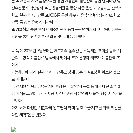
는 ▲서울시 38세금징수과를 통한 체납관리 종합관리 방안 벤치마킹 및
징수전문가 역량강화 ▲금융결제원을 통한 시중 은행 요구불예금 잔액조
회로 실시간 예금압류 ▲KCB를 통한 채무자 은닉자산(가상자산)조회로
압류 등 징수 유형의 다각화
▲경찰청을 통한 행정 제재조치로 자동차 운전면허정지 및 양육비이행관
리원을 통한 신속한 차량 압류 및 공매 등이 있다.
ㅇ 특히 2025년 7월부터는 채무자의 동의없는 소득재산 조회를 통해 기
존의 투망식 예금압류 방식에서 벗어나 주요 은행의 채무자 예금잔액 조
회가
가능해짐에 따라 실시간 예금 압류로 강제 징수의 실효성을 확보할 것으
로 기대된다.
□ 전지현 양육비이행관리원 원장은 “국정감사 등을 통해서 매년 회수율
이 지적되고 있는 바, 선지급 시스템 안정적 운영과 더불어 징수 시스템을
고도화
하기 위해 다양한 기관과의 업무협력 확대 등 회수율 제고를 위해 최선을
다할 계획”임을 밝혔다.