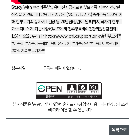
Study With 여성가족부양육비 선지급제로 한부모가족 자녀의 건강한
성장을 지원합니다양육비 선지급제 ('25. 7. 1. 시행)중위소득 150% 이
하 한부모가족 등자녀 1인당 월 20만원(성년이 될 때까지)국가가 한부모
가족 자녀에게 지급비양육부·모에게 징수양육비이행관리원상담전화 :
1644-6621누리집 :
https://www.childsupport.or.kr/
#한부모가족
#양육비
#양육비문제
#양육비선지급제
#가족정책
#양육비이행관리원
#여성가족부
#여가부
첨부파일
등록된 파일이 없습니다.
본 저작물은 "공공누리"
제4유형:출처표시+상업적 이용금지+변경금지
조건
에 따라 이용 할 수 있습니다.
목록으로