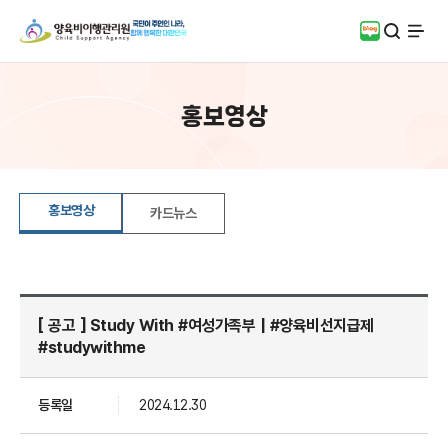
검색
블로그
전체
홍보영상
홍보영상
카드뉴스
[ 공고 ] Study With #여성가족부 | #양육비선지급제
#studywithme
등록일
2024.12.30