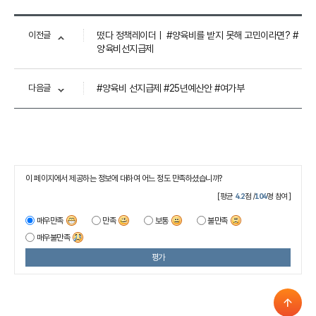
이전글
떴다 정책레이더ㅣ #양육비를 받지 못해 고민이라면? #
양육비선지급제
다음글
#양육비 선지급제 #25년예산안 #여가부
이 페이지에서 제공하는 정보에 대하여 어느 정도 만족하셨습니까?
[평균
4.2
점 /
104
명 참여]
매우만족
만족
보통
불만족
매우불만족
평가