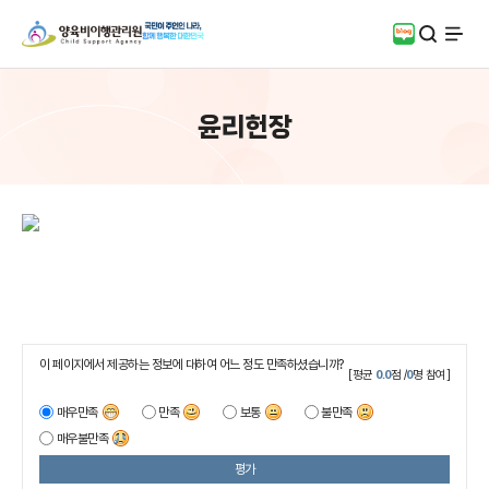
검색
블로그
전체
윤리헌장
이 페이지에서 제공하는 정보에 대하여 어느 정도 만족하셨습니까?
[평균
0.0
점 /
0
명 참여]
매우만족
만족
보통
불만족
매우불만족
평가