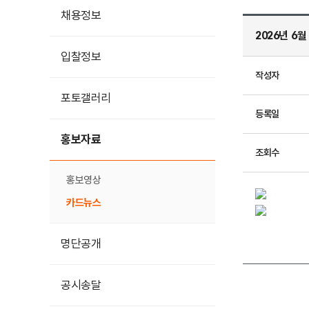
채용정보
2026년 6
입찰정보
작성자
포토갤러리
등록일
홍보자료
조회수
홍보영상
카드뉴스
명단공개
공시송달