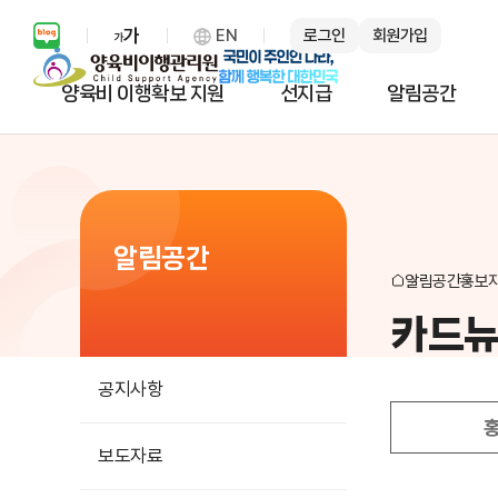
EN
로그인
회원가입
보통 화면 확대 설정 열기
양육비 이행확보 지원
선지급
알림공간
알림공간
알림공간
홍보
카드
공지사항
보도자료